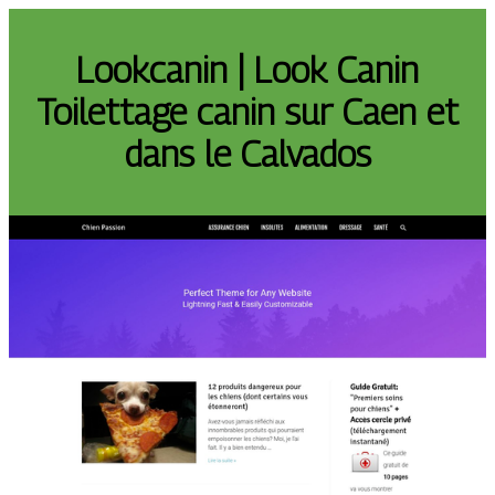
Lookcanin | Look Canin
Toilettage canin sur Caen et
dans le Calvados